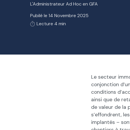
L'Administrateur Ad Hoc en GFA
Pubilé le
14 Novembre 2025
Lecture
4
min
Le secteur immo
conjonction d’u
conditions d’acc
ainsi que de ret
de valeur de la 
s’effondrent, l
implantés – sont
chantiers à trave