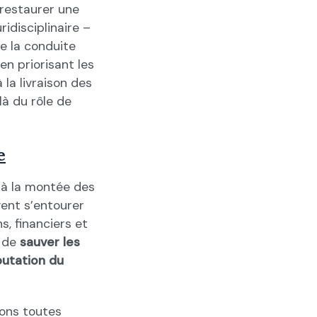
restaurer une
idisciplinaire –
e la conduite
en priorisant les
 la livraison des
là du rôle de
e
e à la montée des
vent s’entourer
, financiers et
n de
sauver les
putation du
ions toutes