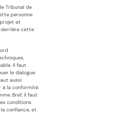
le Tribunal de
Cette personne
projet et
 derrière cette
bord
techniques,
ble. Il faut
ouer le dialogue
faut aussi
er à la conformité
e. Bref, il faut
des conditions
la confiance, et