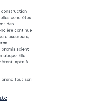
a construction
velles concrètes
ient des
oncière continue
ou d’assureurs,
ères
 promis soient
omatique. Elle
pétent, apte à
c
prend tout son
ute