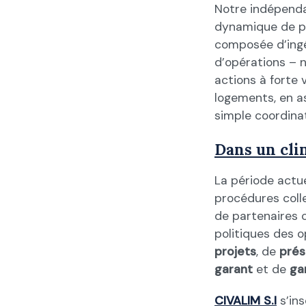
Notre indépenda
dynamique de pro
composée d’ingén
d’opérations – n
actions à forte 
logements, en as
simple coordina
Dans un cli
La période actue
procédures colle
de partenaires 
politiques des o
projets
, de
prés
garant
et de
ga
CIVALIM S.I
s’ins