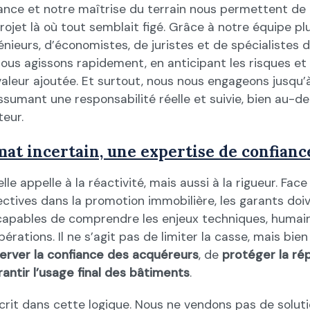
nce et notre maîtrise du terrain nous permettent de 
jet là où tout semblait figé. Grâce à notre équipe plur
ieurs, d’économistes, de juristes et de spécialistes d
ous agissons rapidement, en anticipant les risques et 
valeur ajoutée. Et surtout, nous nous engageons jusqu’à
sumant une responsabilité réelle et suivie, bien au-de
teur.
mat incertain, une expertise de confianc
lle appelle à la réactivité, mais aussi à la rigueur. Fac
ctives dans la promotion immobilière, les garants doi
capables de comprendre les enjeux techniques, humains
pérations. Il ne s’agit pas de limiter la casse, mais bie
erver la confiance des acquéreurs
, de
protéger la ré
rantir l’usage final des bâtiments
.
crit dans cette logique. Nous ne vendons pas de solut