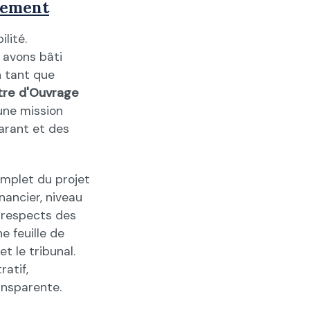
gement
lité.
 avons bâti
n tant que
tre d'Ouvrage
une mission
garant et des
mplet du projet
nancier, niveau
t respects des
e feuille de
et le tribunal.
ratif,
ansparente.