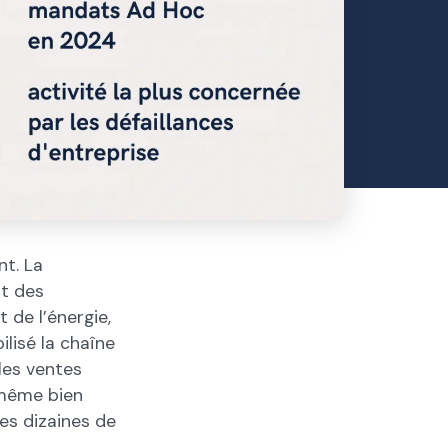
nt. La
nt des
 de l’énergie,
lisé la chaîne
 les ventes
 même bien
des dizaines de