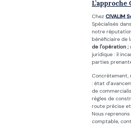
L’approche 
Chez
CIVALIM S
Spécialisés dan
notre réputatio
bénéficiaire de 
de l'opération ;
juridique : il i
parties prenant
Concrètement, n
: état d’avancem
de commercialisa
règles de constr
route précise et 
Nous reprenons e
comptable, cont